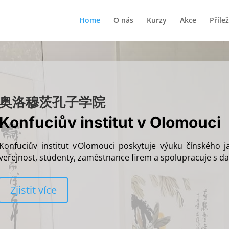
Home
O nás
Kurzy
Akce
Přílež
奥洛穆茨孔子学院
Konfuciův institut v Olomouci
Konfuciův
institut v Olomouci poskytuje výuku čínského j
veřejnost, studenty, zaměstnance firem a spolupracuje s da
Zjistit více