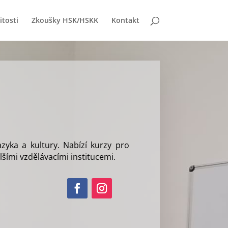
itosti
Zkoušky HSK/HSKK
Kontakt
azyka a kultury.
Nabízí kurzy pro
lšími vzdělávacími institucemi
.