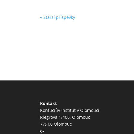
« Starší příspěvky
Kontakt
Konfuciův institut v Olomouci
Riegrova 1/406, Olomouc
779 00 Olomouc
e-